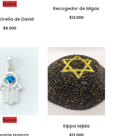
Nuevo
Recogedor de Migas
$
12.000
strella de David
$
8.000
Nuevo
Kippa tejida
gante Hamza
$
12.000