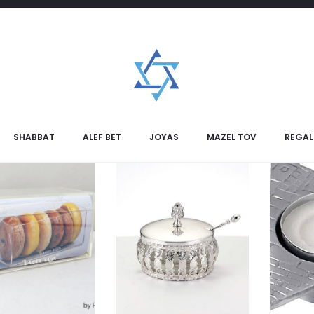
oducts
duct Grid
SHABBAT
ALEF BET
JOYAS
MAZEL TOV
REGAL