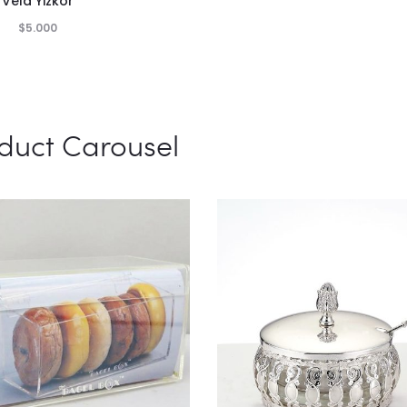
Vela Yizkor
$
5.000
duct Carousel