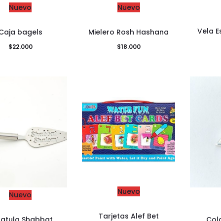
Nuevo
Nuevo
Vela E
Caja bagels
Mielero Rosh Hashana
$
22.000
$
18.000
Nuevo
Nuevo
Tarjetas Alef Bet
patula Shabbat
Col