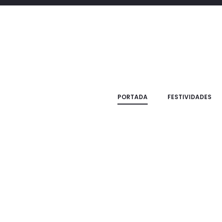
PORTADA
FESTIVIDADES
NUEVO
NUEVO
Caja bagels
Mielero Rosh Hasha
$
22.000
$
18.000