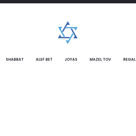
SHABBAT
ALEF BET
JOYAS
MAZEL TOV
REGAL
NUEVO
NUEVO
N
Recogedor de Migas
Vela Estrella de David
$
12.000
na
$
8.000