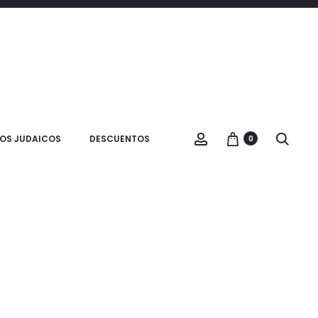
OS JUDAICOS
DESCUENTOS
0
UEVO
NUEVO
Tarjetas Alef Bet
Espatula Shabbat
$
14.000
$
10.000