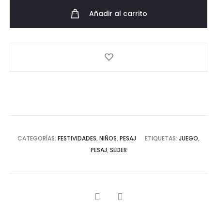
Plagas
Añadir al carrito
cantidad
CATEGORÍAS:
FESTIVIDADES
,
NIÑOS
,
PESAJ
ETIQUETAS:
JUEGO
,
PESAJ
,
SEDER
SHARE