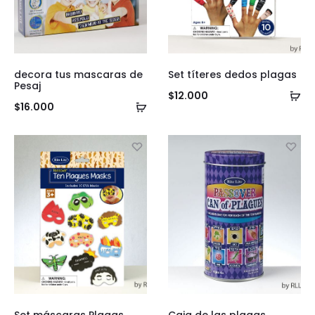
decora tus mascaras de
Set títeres dedos plagas
Pesaj
Añ
$
12.000
Añadir
$
16.000
al
al
ca
carrito
Set máscaras Plagas
Caja de las plagas