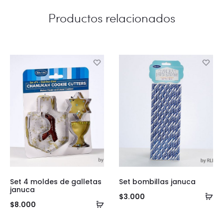
Productos relacionados
Set 4 moldes de galletas
Set bombillas januca
januca
Añ
$
3.000
Añadir
$
8.000
al
al