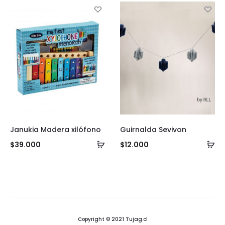
ca
carrito
Janukia Madera xilófono
Guirnalda Sevivon
Añadir
Añ
$
39.000
$
12.000
al
al
carrito
ca
Copyright © 2021 Tujag.cl