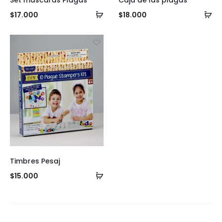
Añadir
Añ
$
17.000
$
18.000
al
al
carrito
ca
Timbres Pesaj
Añadir
$
15.000
al
carrito