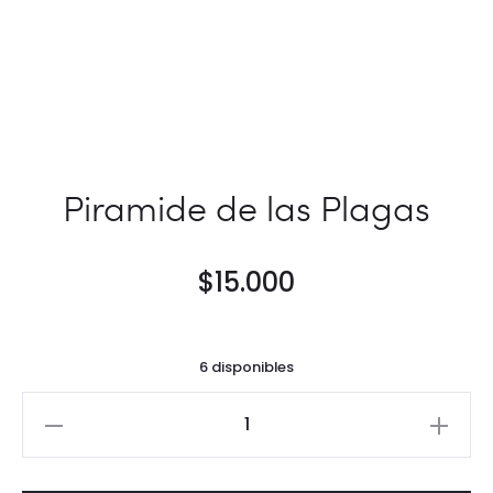
Piramide de las Plagas
$
15.000
6 disponibles
Piramide
de
las