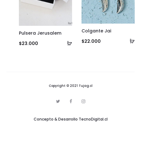
Colgante Jai
Pulsera Jerusalem
Añ
$
22.000
Añadir
$
23.000
al
al
ca
carrito
Copyright © 2021 Tujag.cl
T
F
I
w
a
n
i
c
s
t
e
t
Concepto & Desarrollo
TecnoDigital.cl
t
b
a
e
o
g
r
o
r
k
a
m