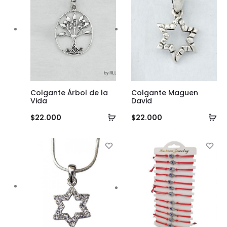
Colgante Árbol de la
Colgante Maguen
Vida
David
Añadir
Añ
$
22.000
$
22.000
al
al
carrito
ca