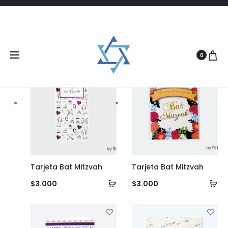
Filtrar
24 products
0
Tarjeta Bat Mitzvah
Tarjeta Bat Mitzvah
Añadir
Añ
$
3.000
$
3.000
al
al
carrito
ca