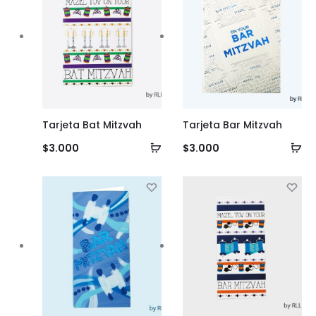
Tarjeta Bat Mitzvah
Tarjeta Bar Mitzvah
Añadir
Añ
$
3.000
$
3.000
al
al
carrito
ca