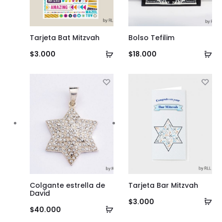
Tarjeta Bat Mitzvah
Bolso Tefilim
Añadir
Añ
$
3.000
$
18.000
al
al
carrito
ca
Colgante estrella de
Tarjeta Bar Mitzvah
David
Añ
$
3.000
Añadir
$
40.000
al