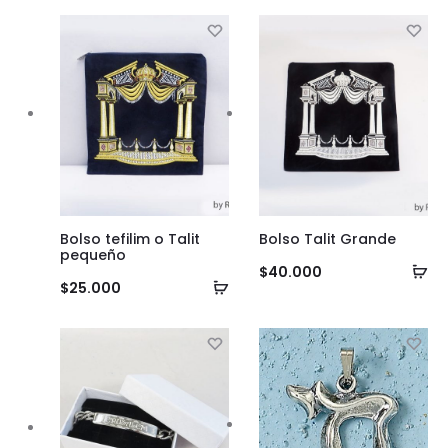
al
ca
carrito
Bolso tefilim o Talit
Bolso Talit Grande
pequeño
Añ
$
40.000
Añadir
$
25.000
al
al
ca
carrito