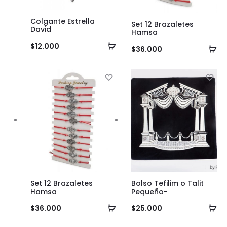
Colgante Estrella
Set 12 Brazaletes
David
Hamsa
Añadir
$
12.000
Añ
$
36.000
al
al
carrito
ca
Set 12 Brazaletes
Bolso Tefilim o Talit
Hamsa
Pequeño-
Añadir
Añ
$
36.000
$
25.000
al
al