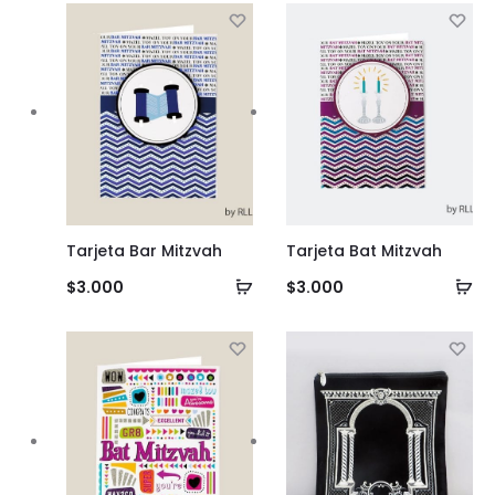
carrito
ca
Tarjeta Bar Mitzvah
Tarjeta Bat Mitzvah
Añadir
Añ
$
3.000
$
3.000
al
al
carrito
ca