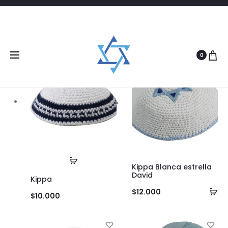
Filtrar
9 products
0
Leer
Kippa Blanca estrella
más
David
Kippa
Añ
$
12.000
$
10.000
al
ca