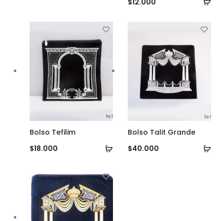
Añ
$
12.000
al
al
carrito
ca
Bolso Tefilim
Bolso Talit Grande
Añadir
Añ
$
18.000
$
40.000
al
al
carrito
ca