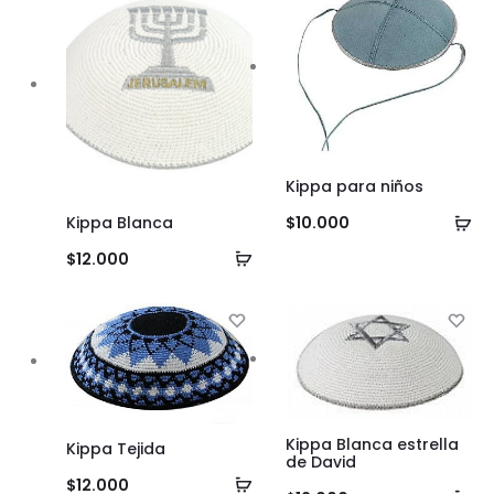
Kippa para niños
Añ
Kippa Blanca
$
10.000
al
Añadir
$
12.000
ca
al
carrito
Kippa Blanca estrella
Kippa Tejida
de David
Añadir
$
12.000