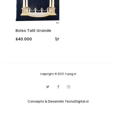
Bolso Talit Grande
Añadir
$
40.000
al
carrito
Copyright © 2021 Tujag.cl
T
F
I
w
a
n
i
c
s
t
e
t
Concepto & Desarrollo
TecnoDigital.cl
t
b
a
e
o
g
r
o
r
k
a
m