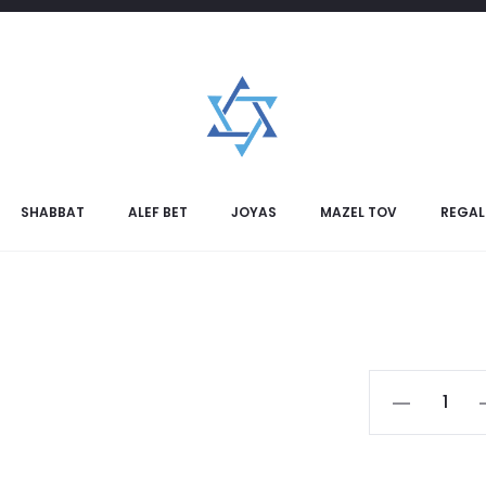
Bo
SHABBAT
ALEF BET
JOYAS
MAZEL TOV
REGAL
Bolso
Talit
Grande
cantidad