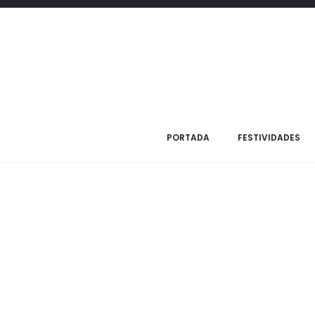
Inicio
Regalos judaicos
Talitim
Bolso Talit Grande
PORTADA
FESTIVIDADES