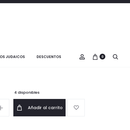
Product
COLGANTE
VER CARRITO
Y
navigatio
CADENA
lso Talit Grande
OS JUDAICOS
DESCUENTOS
0
$
40.000
4 disponibles
Añadir al carrito