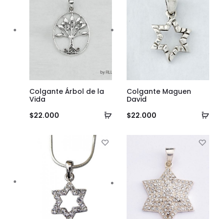
Colgante Árbol de la
Colgante Maguen
Vida
David
Añadir
Añ
$
22.000
$
22.000
al
al
carrito
ca