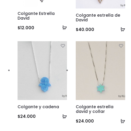
Colgante Estrella
Colgante estrella de
David
David
Añadir
$
12.000
Añ
$
40.000
al
al
carrito
ca
Colgante y cadena
Colgante estrella
david y collar
Añadir
$
24.000
Añ
$
24.000
al
al