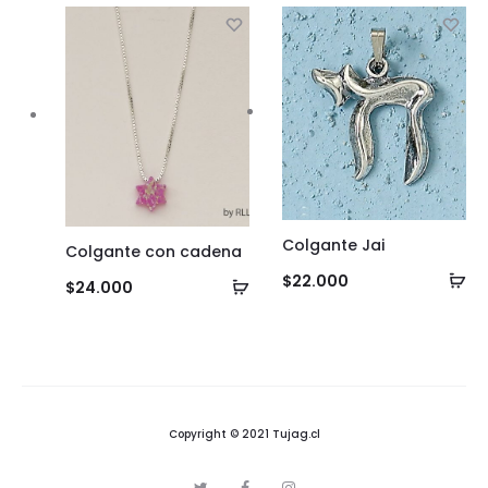
carrito
ca
Colgante Jai
Colgante con cadena
Añ
$
22.000
Añadir
$
24.000
al
al
ca
carrito
Copyright © 2021 Tujag.cl
T
F
I