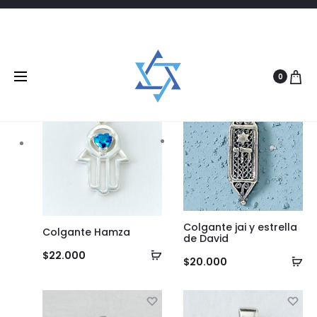
Filtrar
10 products
0
NUEVO
Colgante jai y estrella
Colgante Hamza
de David
Añadir
$
22.000
Añ
$
20.000
al
al
carrito
ca