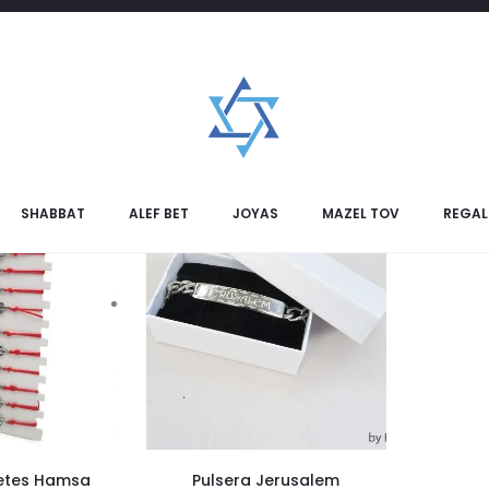
SHABBAT
ALEF BET
JOYAS
MAZEL TOV
REGAL
letes Hamsa
Pulsera Jerusalem