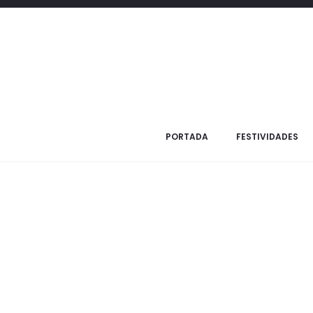
Inicio
Regalos judaicos
Bar y Bat Mitzva
Bolso Talit Gran
PORTADA
FESTIVIDADES