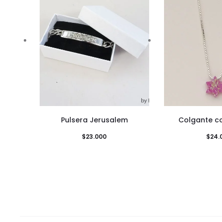
Pulsera Jerusalem
Colgante c
$
23.000
$
24.