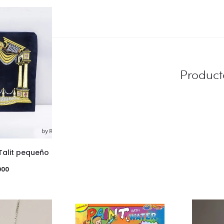
Product
 Talit pequeño
000