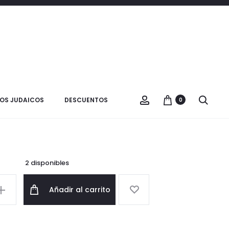
Product
BOLSO
VER CARRITO
TALIT
navigatio
GRANDE
lso Talit Grande
OS JUDAICOS
DESCUENTOS
0
$
40.000
2 disponibles
Añadir al carrito