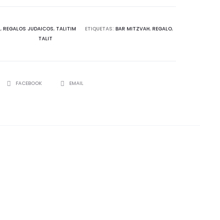
A
,
REGALOS JUDAICOS
,
TALITIM
ETIQUETAS:
BAR MITZVAH
,
REGALO
,
TALIT
SHARE
FACEBOOK
EMAIL