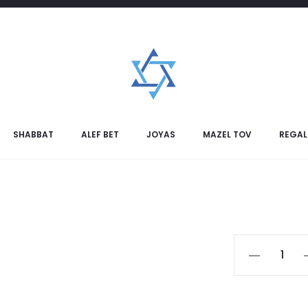
de
Bo
SHABBAT
ALEF BET
JOYAS
MAZEL TOV
REGAL
Bolso
Talit
Grande
cantidad