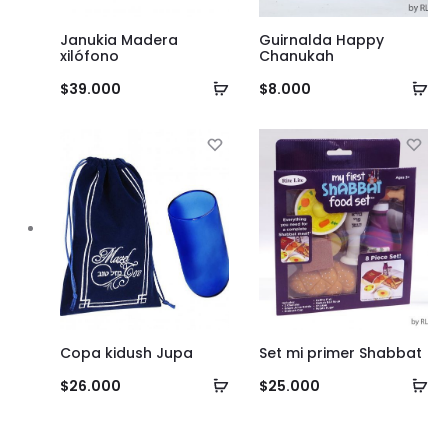
Janukia Madera
Guirnalda Happy
xilófono
Chanukah
Añadir
Añ
$
39.000
$
8.000
al
al
carrito
ca
Copa kidush Jupa
Set mi primer Shabbat
Añadir
Añ
$
26.000
$
25.000
al
al
carrito
ca