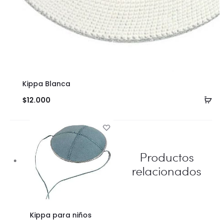
Kippa Blanca
Añ
$
12.000
al
ca
Productos
relacionados
Kippa para niños