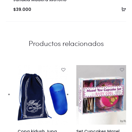
Añ
$
39.000
al
ca
Productos relacionados
Copa kidush Jupa
Set Cupcakes Mazel