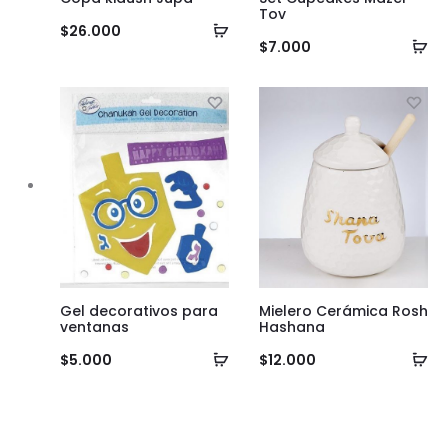
Tov
Añadir
$
26.000
Añ
$
7.000
al
al
carrito
ca
Gel decorativos para
Mielero Cerámica Rosh
ventanas
Hashana
Añadir
Añ
$
5.000
$
12.000
al
al
carrito
ca