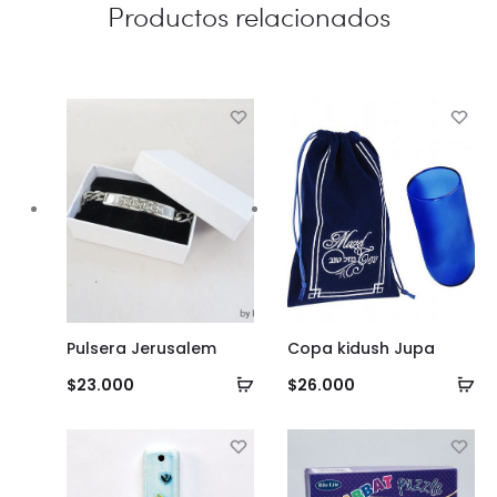
Productos relacionados
carrito
ca
Pulsera Jerusalem
Copa kidush Jupa
Añadir
Añ
$
23.000
$
26.000
al
al
carrito
ca