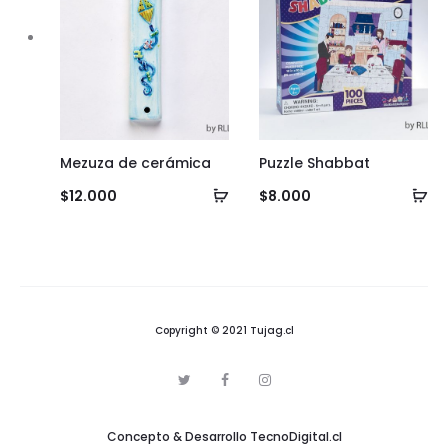
Mezuza de cerámica
Puzzle Shabbat
Añadir
Añ
$
12.000
$
8.000
al
al
carrito
ca
Copyright © 2021 Tujag.cl
T
F
I
w
a
n
i
c
s
t
e
t
Concepto & Desarrollo
TecnoDigital.cl
t
b
a