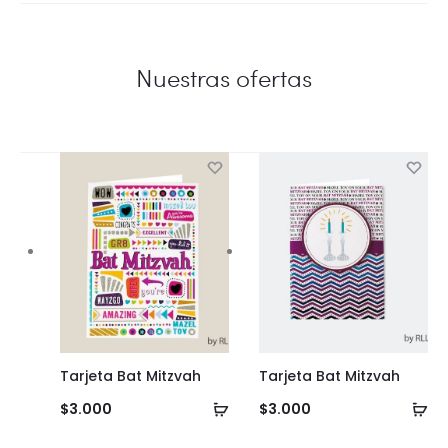
Nuestras ofertas
Tarjeta Bat Mitzvah
Tarjeta Bat Mitzvah
Añadir
Añ
$
3.000
$
3.000
al
al