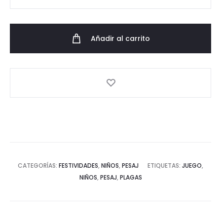
de
las
plagas
Añadir al carrito
cantidad
CATEGORÍAS:
FESTIVIDADES
,
NIÑOS
,
PESAJ
ETIQUETAS:
JUEGO
,
NIÑOS
,
PESAJ
,
PLAGAS