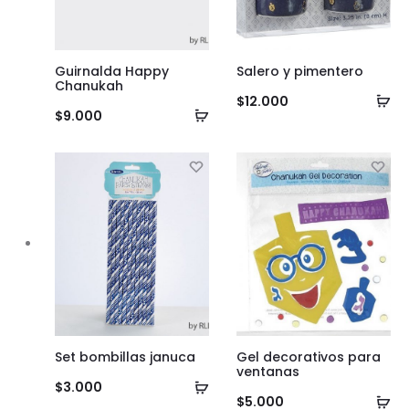
Guirnalda Happy
Salero y pimentero
Chanukah
Añ
$
12.000
Añadir
$
9.000
al
al
ca
carrito
Set bombillas januca
Gel decorativos para
ventanas
Añadir
$
3.000
Añ
$
5.000