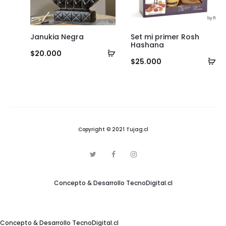
Janukia Negra
Set mi primer Rosh
Hashana
Añadir
$
20.000
Añ
$
25.000
al
al
carrito
ca
Copyright © 2021 Tujag.cl
T
F
I
w
a
n
i
c
s
t
e
t
Concepto & Desarrollo
TecnoDigital.cl
t
b
a
e
o
g
r
o
r
k
a
m
Concepto & Desarrollo
TecnoDigital.cl