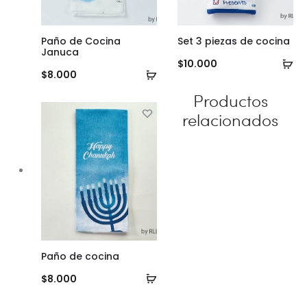
Paño de Cocina
Set 3 piezas de cocina
Januca
Añ
$
10.000
Añadir
$
8.000
al
al
Productos
ca
carrito
relacionados
Paño de cocina
Añadir
$
8.000
al