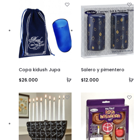
carrito
Copa kidush Jupa
Salero y pimentero
Añadir
Añ
$
26.000
$
12.000
al
al
carrito
ca