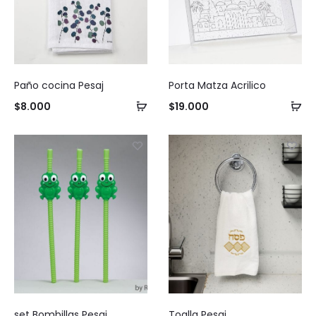
Paño cocina Pesaj
Porta Matza Acrilico
Añadir
Añ
$
8.000
$
19.000
al
al
carrito
ca
set Bombillas Pesaj
Toalla Pesaj