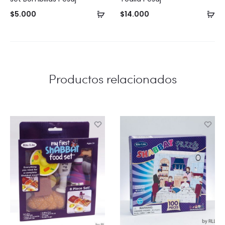
Añadir
Añ
$
5.000
$
14.000
al
al
carrito
ca
Productos relacionados