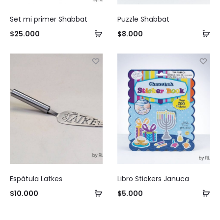
Set mi primer Shabbat
Puzzle Shabbat
Añadir
Añ
$
25.000
$
8.000
al
al
carrito
ca
Espátula Latkes
Libro Stickers Januca
Añadir
Añ
$
10.000
$
5.000
al
al