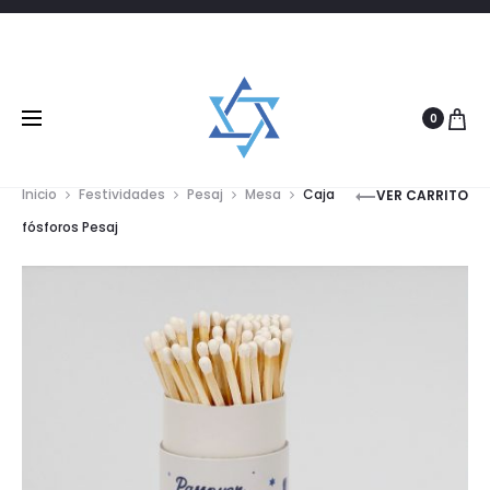
0
Product
PAÑOS
Inicio
Festividades
Pesaj
Mesa
Caja
VER CARRITO
DE
navigat
fósforos Pesaj
COCINA
PESAJ