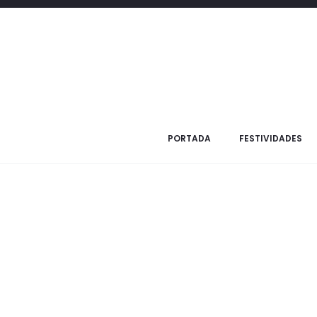
Inicio
Festividades
Rosh Hashana
Rosh Hashana
PORTADA
FESTIVIDADES