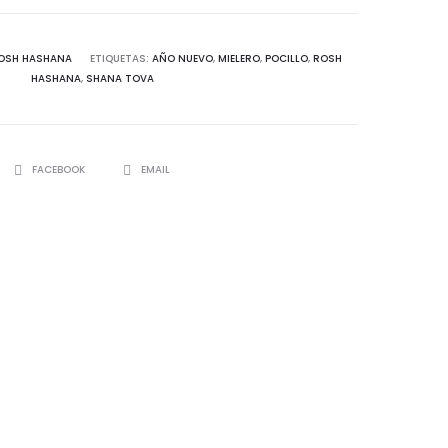
OSH HASHANA
ETIQUETAS:
AÑO NUEVO
,
MIELERO
,
POCILLO
,
ROSH
HASHANA
,
SHANA TOVA
SHARE
FACEBOOK
EMAIL