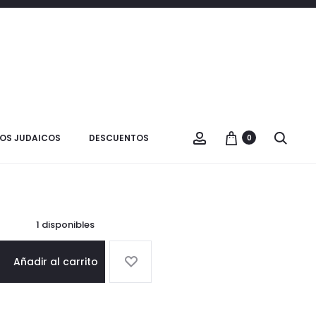
Product
SET
VER CARRITO
CUPCAKES
navigatio
MAZEL
TOV
Rosh Hashana
OS JUDAICOS
DESCUENTOS
0
$
24.000
1 disponibles
Añadir al carrito