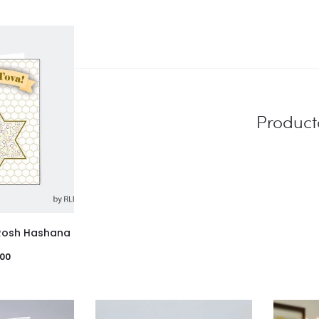
Product
 Rosh Hashana
000