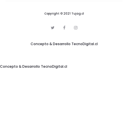
Copyright © 2021 Tujag.cl
T
F
I
w
a
n
i
c
s
t
e
t
Concepto & Desarrollo
TecnoDigital.cl
t
b
a
e
o
g
r
o
r
k
a
m
Concepto & Desarrollo
TecnoDigital.cl