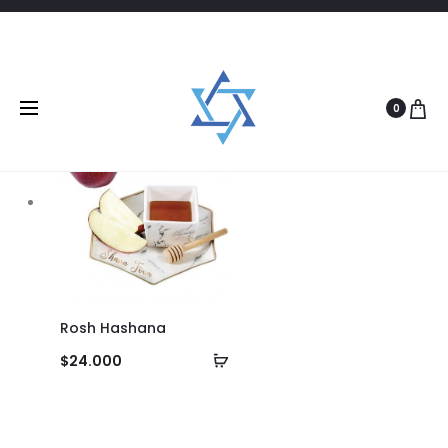
Filtrar
1 product
0
Rosh Hashana
Añadir
$
24.000
al
carrito