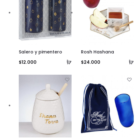
Salero y pimentero
Rosh Hashana
Añadir
Añ
$
12.000
$
24.000
al
al
carrito
ca