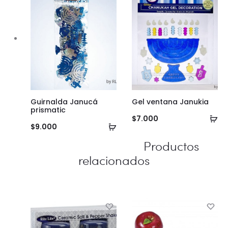
Guirnalda Janucá
Gel ventana Janukia
prismatic
Añ
$
7.000
Añadir
$
9.000
al
al
Productos
ca
carrito
relacionados