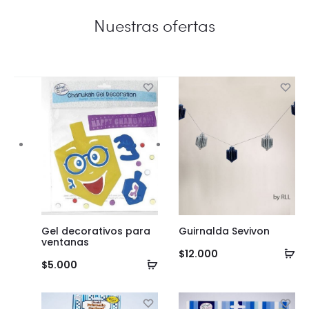
Nuestras ofertas
Gel decorativos para
Guirnalda Sevivon
ventanas
Añ
$
12.000
Añadir
$
5.000
al
al
ca
carrito