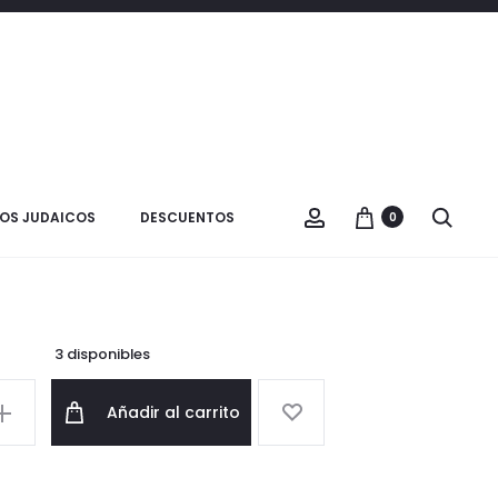
Product
SET
VER CARRITO
COCINA
navigatio
PESAJ
Toalla Pesaj
OS JUDAICOS
DESCUENTOS
0
$
14.000
3 disponibles
Añadir al carrito