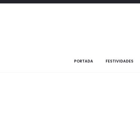
Inicio
Festividades
Pesaj
Mesa
Toalla Pesaj
PORTADA
FESTIVIDADES