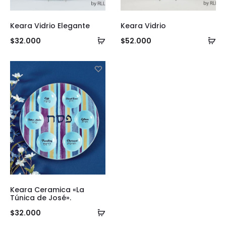
Keara Vidrio Elegante
Keara Vidrio
Añadir
Añ
$
32.000
$
52.000
al
al
carrito
ca
Keara Ceramica «La
Túnica de José».
Añadir
$
32.000