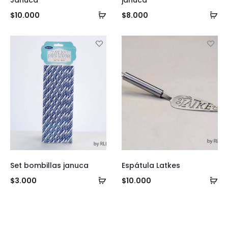
Jánuca
januca
Añadir
Añ
$
10.000
$
8.000
al
al
carrito
ca
Set bombillas januca
Espátula Latkes
Añadir
Añ
$
3.000
$
10.000
al
al
carrito
ca