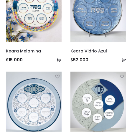
Keara Melamina
Keara Vidrio Azul
Añadir
Añ
$
15.000
$
52.000
al
al
carrito
ca