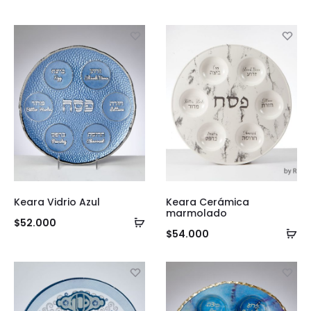
Keara Vidrio Azul
Keara Cerámica
marmolado
Añadir
$
52.000
Añ
$
54.000
al
al
carrito
ca