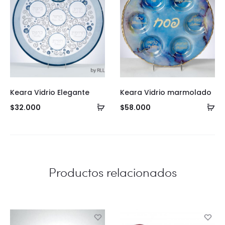
Keara Vidrio Elegante
Keara Vidrio marmolado
Añadir
Añ
$
32.000
$
58.000
al
al
carrito
ca
Productos relacionados