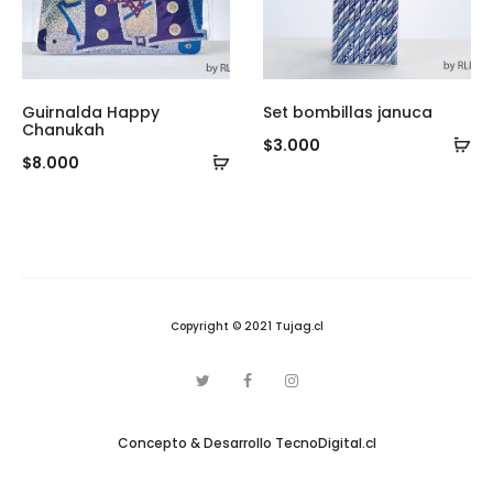
Guirnalda Happy
Set bombillas januca
Chanukah
Añ
$
3.000
Añadir
$
8.000
al
al
ca
carrito
Copyright © 2021 Tujag.cl
T
F
I
w
a
n
i
c
s
t
e
t
Concepto & Desarrollo
TecnoDigital.cl
t
b
a
e
o
g
r
o
r
k
a