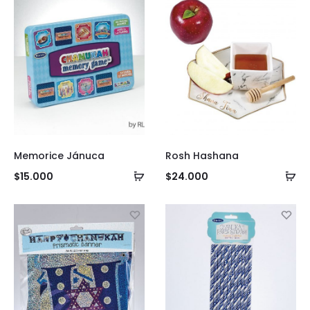
Memorice Jánuca
Rosh Hashana
Añadir
Añ
$
15.000
$
24.000
al
al
carrito
ca