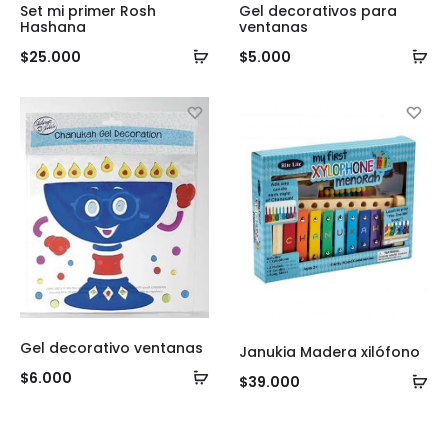
Set mi primer Rosh
Gel decorativos para
Hashana
ventanas
Añadir
Añ
$
25.000
$
5.000
al
al
carrito
ca
Gel decorativo ventanas
Janukia Madera xilófono
Añadir
$
6.000
Añ
$
39.000
al
al
carrito
ca