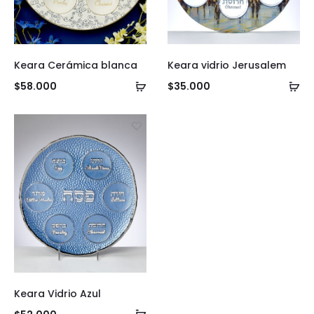
Keara Cerámica blanca
Keara vidrio Jerusalem
Añadir
Añ
$
58.000
$
35.000
al
al
carrito
ca
Keara Vidrio Azul
Añadir