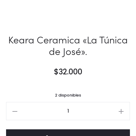
Keara Ceramica «La Túnica
de José».
$
32.000
2 disponibles
Keara
Ceramica
"La
Túnica