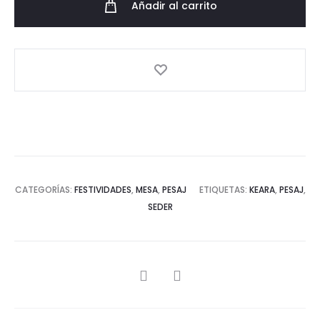
Añadir al carrito
de
José".
cantidad
CATEGORÍAS:
FESTIVIDADES
,
MESA
,
PESAJ
ETIQUETAS:
KEARA
,
PESAJ
,
SEDER
SHARE