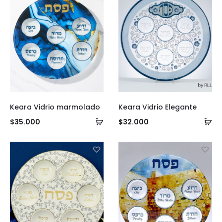
Keara Vidrio marmolado
Keara Vidrio Elegante
Añadir
Añ
$
35.000
$
32.000
al
al
carrito
ca