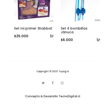
Set mi primer Shabbat
Set 4 bombillas
Jánuca
Añadir
$
25.000
Añ
$
6.000
al
al
carrito
ca
Copyright © 2021 Tujag.cl
T
F
I
w
a
n
i
c
s
t
e
t
Concepto & Desarrollo
TecnoDigital.cl
t
b
a
e
o
g
r
o
r