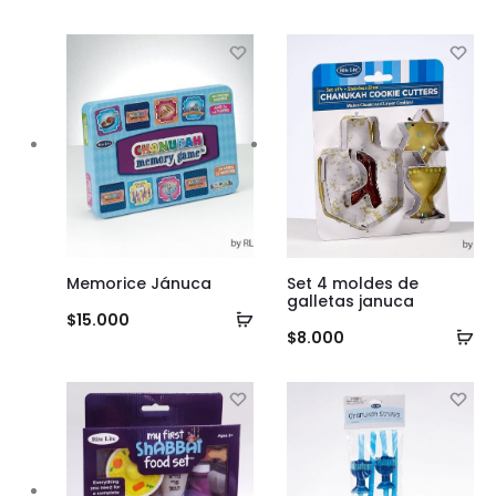
al
carrito
Memorice Jánuca
Set 4 moldes de
galletas januca
Añadir
$
15.000
Añ
$
8.000
al
al
carrito
ca