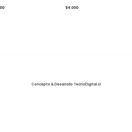
000
$
4.000
Concepto & Desarrollo
TecnoDigital.cl