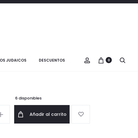
Product
BANDEJA
VER CARRITO
JANUCA
navigatio
hara y tenedor januca
OS JUDAICOS
DESCUENTOS
0
$
12.000
6 disponibles
Añadir al carrito