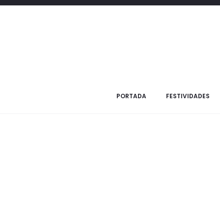
Inicio
Festividades
Januca
Decoración
Set cuchara y 
PORTADA
FESTIVIDADES