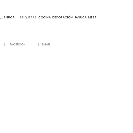
N
,
JANUCA
ETIQUETAS:
COCINA
,
DECORACIÓN
,
JÁNUCA
,
MESA
SHARE
FACEBOOK
EMAIL