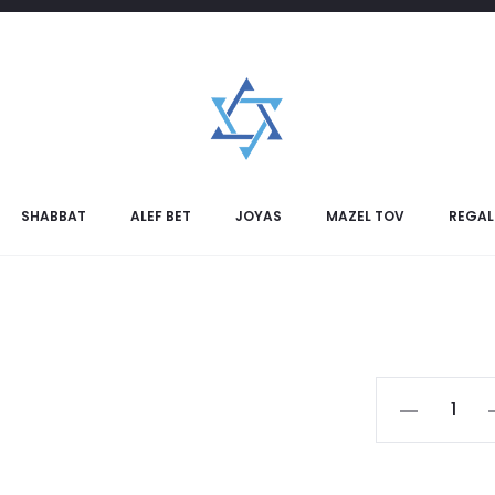
tenedor januca
Set cuc
SHABBAT
ALEF BET
JOYAS
MAZEL TOV
REGAL
Set
cuchara
y
tenedor