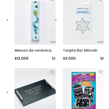
Mezuza de cerámica
Tarjeta Bar Mitzvah
Añadir
Añ
$
12.000
$
3.000
al
al
carrito
ca