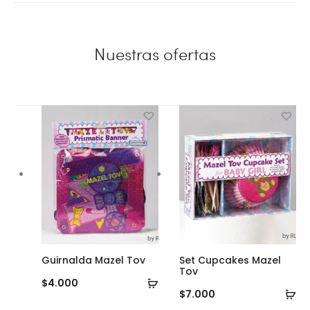
Nuestras ofertas
Guirnalda Mazel Tov
Set Cupcakes Mazel
Tov
Añadir
$
4.000
Añ
$
7.000
al