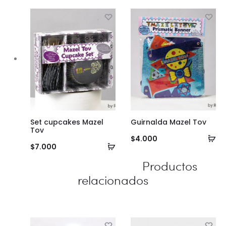
al
carrito
ca
Set cupcakes Mazel
Guirnalda Mazel Tov
Tov
Añ
$
4.000
Añadir
$
7.000
al
al
Productos
ca
carrito
relacionados