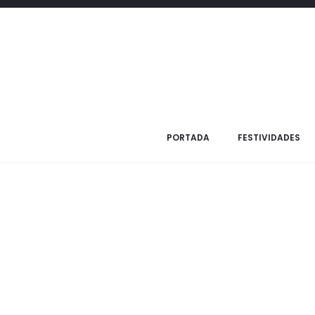
Inicio
Regalos judaicos
Tarjetas
Tarjeta de Condolencias
PORTADA
FESTIVIDADES