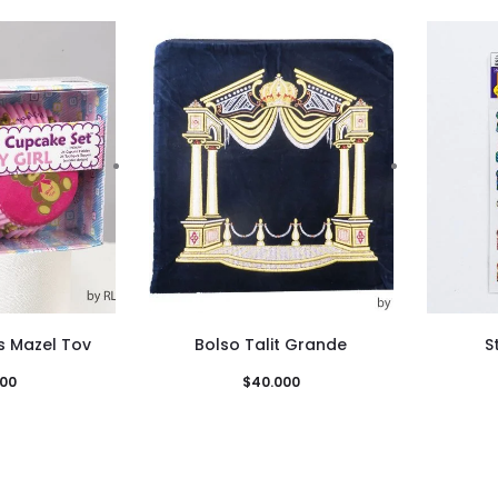
s Mazel Tov
Bolso Talit Grande
S
000
$
40.000