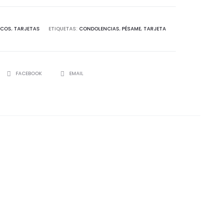
ICOS
,
TARJETAS
ETIQUETAS:
CONDOLENCIAS
,
PÉSAME
,
TARJETA
SHARE
FACEBOOK
EMAIL