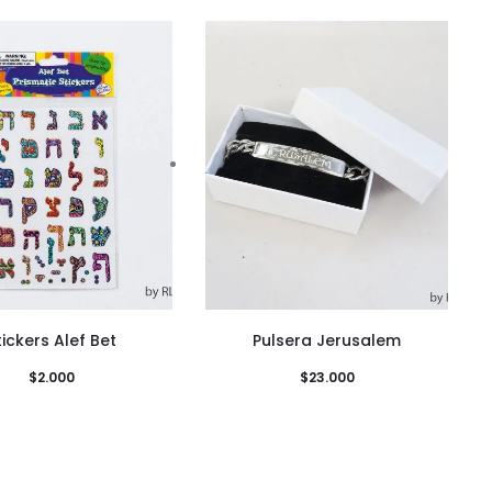
tickers Alef Bet
Pulsera Jerusalem
$
2.000
$
23.000