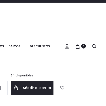
Product
TARJETA
VER CARRITO
DE
navigatio
CONDOLENCIAS
ta de Condolencias
OS JUDAICOS
DESCUENTOS
0
$
3.000
24 disponibles
Añadir al carrito
as