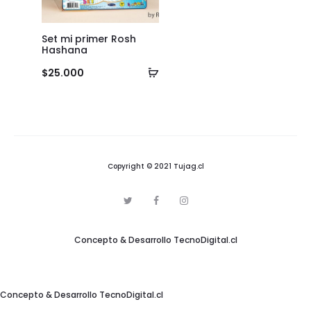
Set mi primer Rosh
Hashana
Añadir
$
25.000
al
carrito
Copyright © 2021 Tujag.cl
T
F
I
w
a
n
i
c
s
t
e
t
Concepto & Desarrollo
TecnoDigital.cl
t
b
a
e
o
g
r
o
r
k
a
m
Concepto & Desarrollo
TecnoDigital.cl