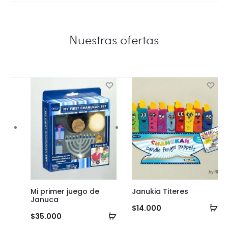
Nuestras ofertas
Mi primer juego de
Janukia Titeres
Januca
Añ
$
14.000
Añadir
$
35.000
al