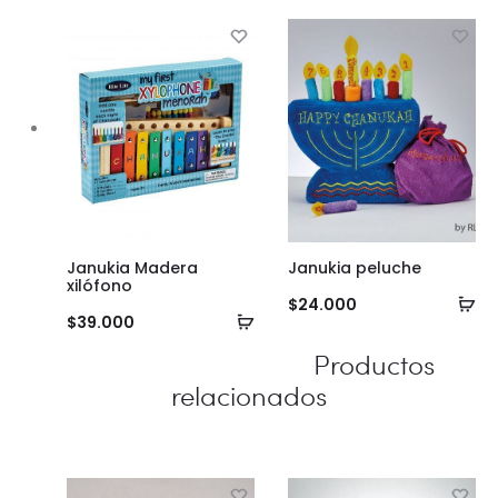
al
ca
carrito
Janukia Madera
Janukia peluche
xilófono
Añ
$
24.000
Añadir
$
39.000
al
al
Productos
ca
carrito
relacionados