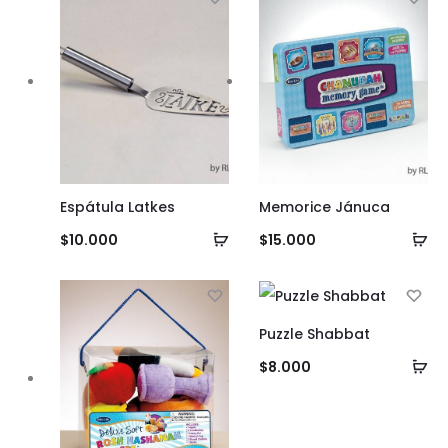
Espátula Latkes
Memorice Jánuca
Añadir
Añ
$
10.000
$
15.000
al
al
carrito
ca
Puzzle Shabbat
Añ
$
8.000
al
ca