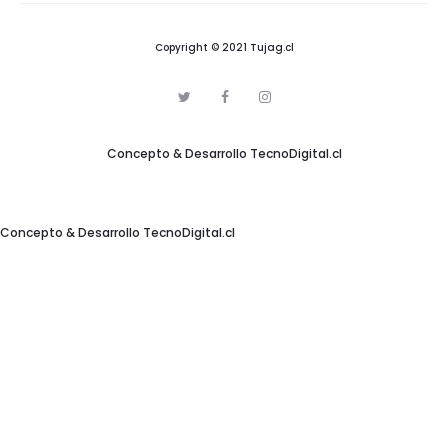
Copyright © 2021 Tujag.cl
T
F
I
w
a
n
i
c
s
t
e
t
Concepto & Desarrollo
TecnoDigital.cl
t
b
a
e
o
g
r
o
r
k
a
m
Concepto & Desarrollo
TecnoDigital.cl