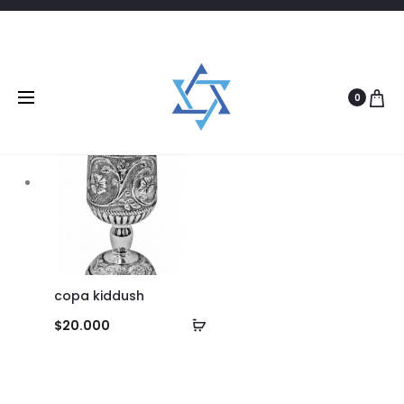
Filtrar
1 product
0
copa kiddush
Añadir
$
20.000
al
carrito