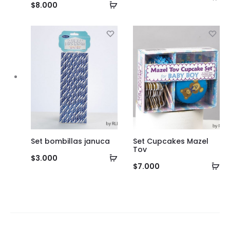
Añadir
$
8.000
al
al
ca
carrito
Set bombillas januca
Set Cupcakes Mazel
Tov
Añadir
$
3.000
Añ
$
7.000
al
al
carrito
ca