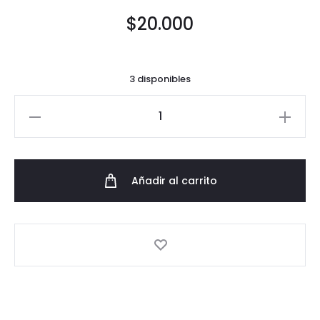
$
20.000
3 disponibles
copa
kiddush
cantidad
Añadir al carrito