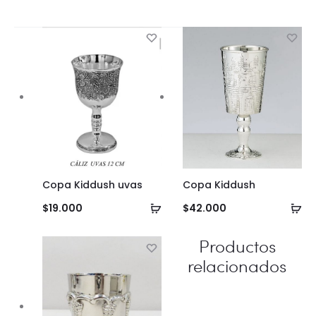
Copa Kiddush uvas
Copa Kiddush
Añadir
Añ
$
19.000
$
42.000
al
al
Productos
carrito
ca
relacionados