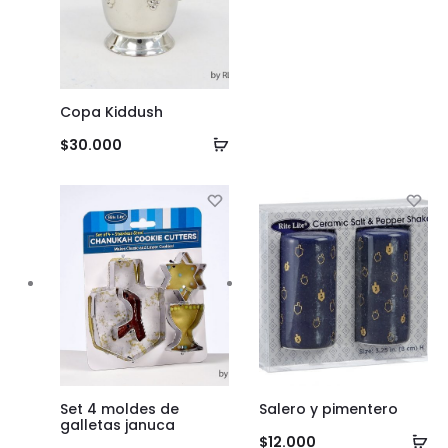
Copa Kiddush
Añadir
$
30.000
al
carrito
Set 4 moldes de
Salero y pimentero
galletas januca
Añ
$
12.000