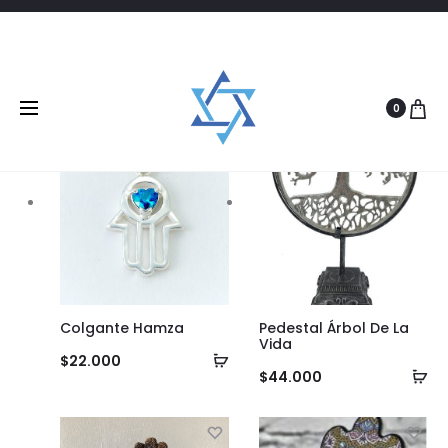
Filtrar
9 products
0
Colgante Hamza
Pedestal Árbol De La
Vida
Añadir
$
22.000
Añ
$
44.000
al
al
carrito
ca