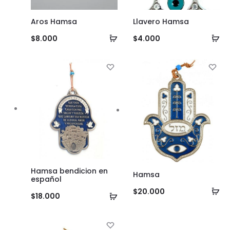
Aros Hamsa
Llavero Hamsa
Añadir
Añ
$
8.000
$
4.000
al
al
carrito
ca
Hamsa bendicion en
Hamsa
español
Añ
$
20.000
Añadir
$
18.000
al
al
ca
carrito