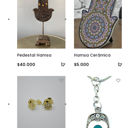
Pedestal Hamsa
Hamsa Cerámica
Añadir
Añ
$
40.000
$
5.000
al
al
carrito
ca