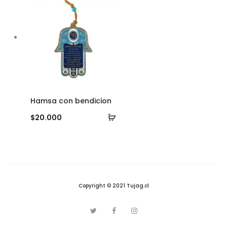
Hamsa con bendicion
Añadir
$
20.000
al
carrito
Copyright © 2021 Tujag.cl
T
F
I
w
a
n
i
c
s