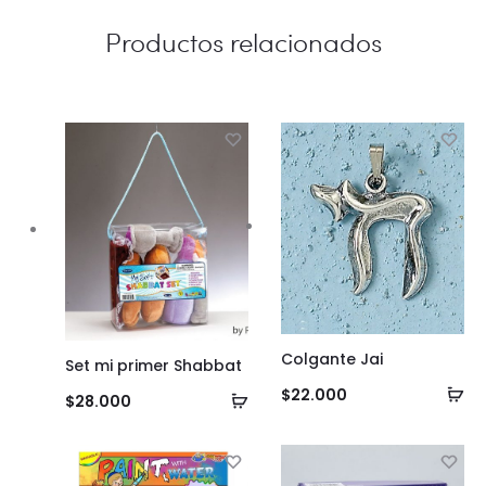
Productos relacionados
Colgante Jai
Set mi primer Shabbat
Añ
$
22.000
Añadir
$
28.000
al
al
ca
carrito