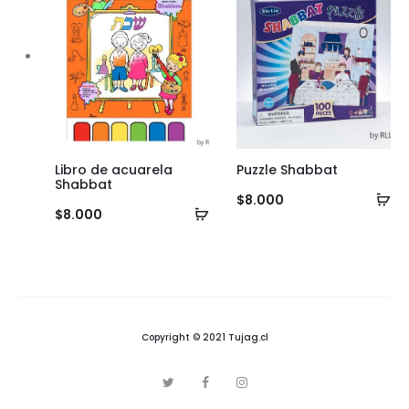
Libro de acuarela
Puzzle Shabbat
Shabbat
Añ
$
8.000
Añadir
$
8.000
al
al
ca
carrito
Copyright © 2021 Tujag.cl
T
F
I
w
a
n
i
c
s