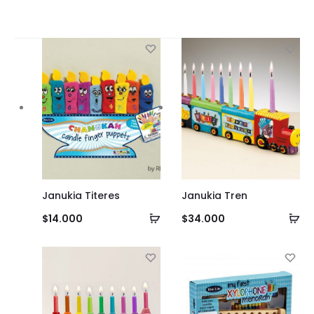
Janukia Titeres
Janukia Tren
Añadir
Añ
$
14.000
$
34.000
al
al
carrito
ca