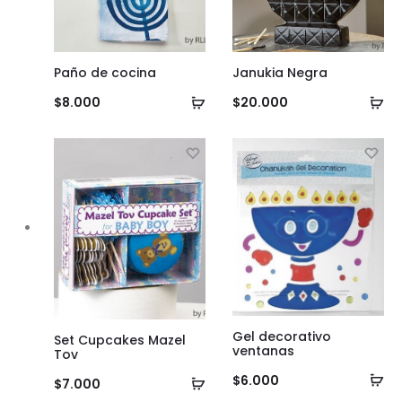
Paño de cocina
Janukia Negra
Añadir
Añ
$
8.000
$
20.000
al
al
carrito
ca
Gel decorativo
Set Cupcakes Mazel
ventanas
Tov
Añ
$
6.000
Añadir
$
7.000