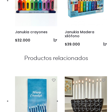
Janukia crayones
Janukia Madera
xilófono
Añadir
$
32.000
Añ
$
39.000
al
al
carrito
Productos relacionados
ca