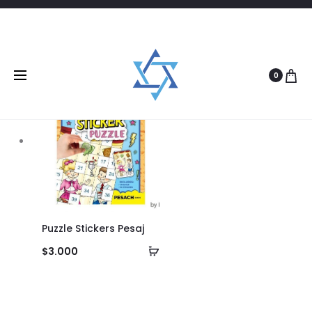
Filtrar
1 product
0
Puzzle Stickers Pesaj
Añadir
$
3.000
al
carrito