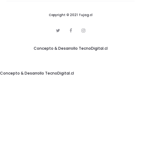
Copyright © 2021 Tujag.cl
T
F
I
w
a
n
i
c
s
t
e
t
Concepto & Desarrollo
TecnoDigital.cl
t
b
a
e
o
g
r
o
r
k
a
m
Concepto & Desarrollo
TecnoDigital.cl