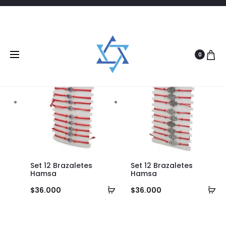
Filtrar
2 products
0
Set 12 Brazaletes
Set 12 Brazaletes
Hamsa
Hamsa
Añadir
Añ
$
36.000
$
36.000
al
al
carrito
ca