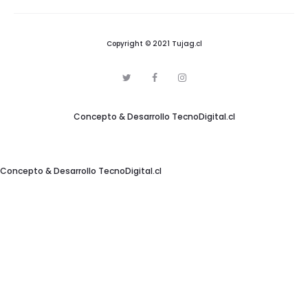
Copyright © 2021 Tujag.cl
T
F
I
w
a
n
i
c
s
t
e
t
Concepto & Desarrollo
TecnoDigital.cl
t
b
a
e
o
g
r
o
r
k
a
m
Concepto & Desarrollo
TecnoDigital.cl