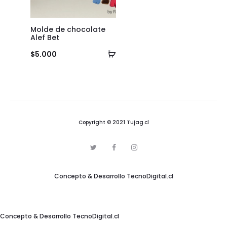
Molde de chocolate
Alef Bet
Añadir
$
5.000
al
carrito
Copyright © 2021 Tujag.cl
T
F
I
w
a
n
i
c
s
t
e
t
Concepto & Desarrollo
TecnoDigital.cl
t
b
a
e
o
g
r
o
r
k
a
m
Concepto & Desarrollo
TecnoDigital.cl