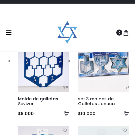
Filtrar
5 products
0
Molde de galletas
set 3 moldes de
Sevivon
Galletas Januca
Añadir
Añ
$
8.000
$
10.000
al
al
carrito
ca