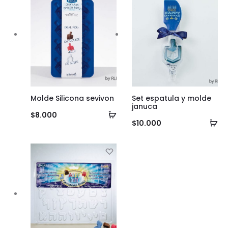
Molde Silicona sevivon
Set espatula y molde
januca
Añadir
$
8.000
Añ
$
10.000
al
al
carrito
ca