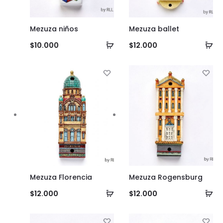
Mezuza niños
Mezuza ballet
Añadir
Añ
$
10.000
$
12.000
al
al
carrito
ca
Mezuza Florencia
Mezuza Rogensburg
Añadir
Añ
$
12.000
$
12.000
al
al
carrito
ca