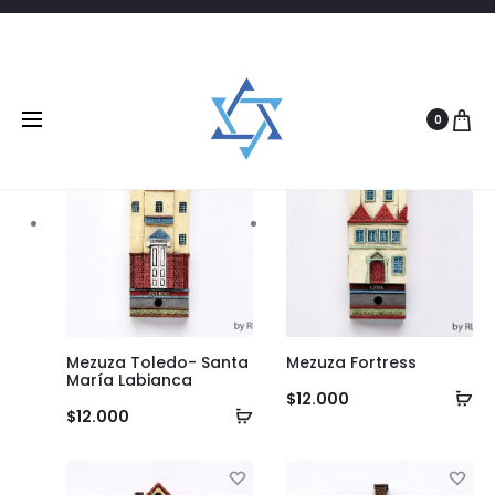
Filtrar
12 products
0
Mezuza Toledo- Santa
Mezuza Fortress
María Labianca
Añ
$
12.000
Añadir
$
12.000
al
al
ca
carrito