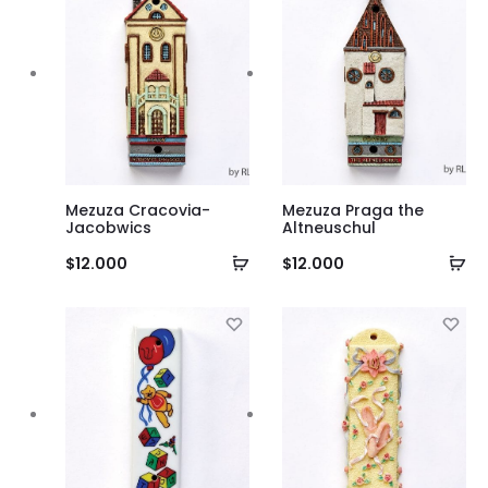
Mezuza Cracovia-
Mezuza Praga the
Jacobwics
Altneuschul
Añadir
Añ
$
12.000
$
12.000
al
al
carrito
ca