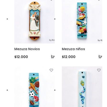
Mezuza Novios
Mezuza niños
Añadir
Añ
$
12.000
$
12.000
al
al
carrito
ca