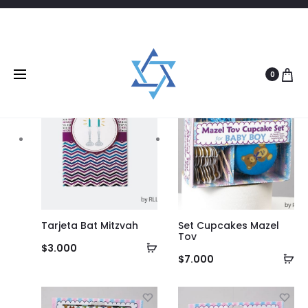
Filtrar
6 products
0
Tarjeta Bat Mitzvah
Set Cupcakes Mazel
Tov
Añadir
$
3.000
Añ
$
7.000
al
al
carrito
ca