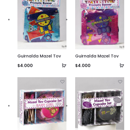
Guirnalda Mazel Tov
Guirnalda Mazel Tov
Añadir
Añ
$
4.000
$
4.000
al
al
carrito
ca