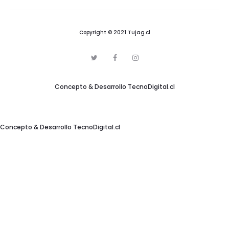
Copyright © 2021 Tujag.cl
T
F
I
w
a
n
i
c
s
t
e
t
Concepto & Desarrollo
TecnoDigital.cl
t
b
a
e
o
g
r
o
r
k
a
m
Concepto & Desarrollo
TecnoDigital.cl