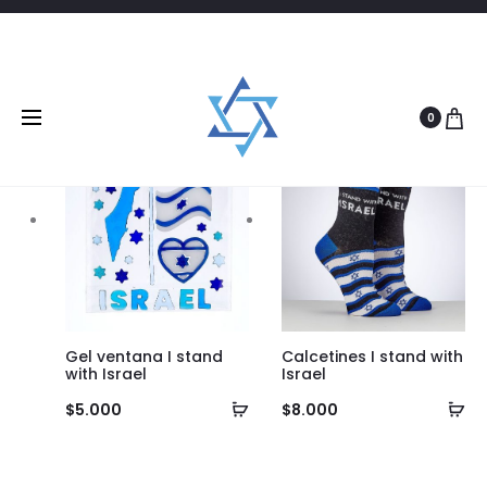
Filtrar
2 products
0
Gel ventana I stand
Calcetines I stand with
with Israel
Israel
Añadir
Añ
$
5.000
$
8.000
al
al
carrito
ca