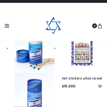
Filtrar
2 products
0
Set stickers uñas Israel
Añ
$
15.000
al
ca