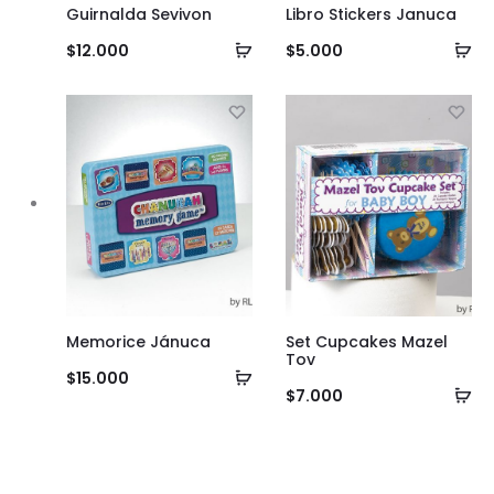
Guirnalda Sevivon
Libro Stickers Januca
Añadir
Añ
$
12.000
$
5.000
al
al
carrito
ca
Memorice Jánuca
Set Cupcakes Mazel
Tov
Añadir
$
15.000
Añ
$
7.000
al
al
carrito
ca