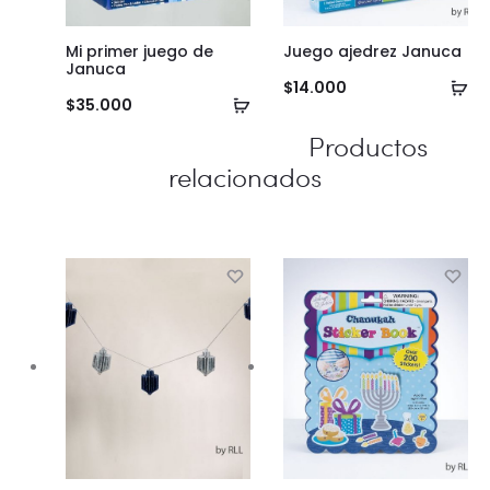
Mi primer juego de
Juego ajedrez Januca
Januca
Añ
$
14.000
Añadir
$
35.000
al
al
Productos
ca
carrito
relacionados