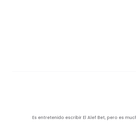
Es entretenido escribir El Alef Bet, pero es m