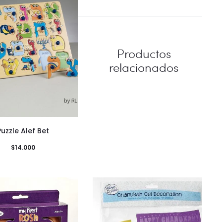
Productos
relacionados
Puzzle Alef Bet
$
14.000