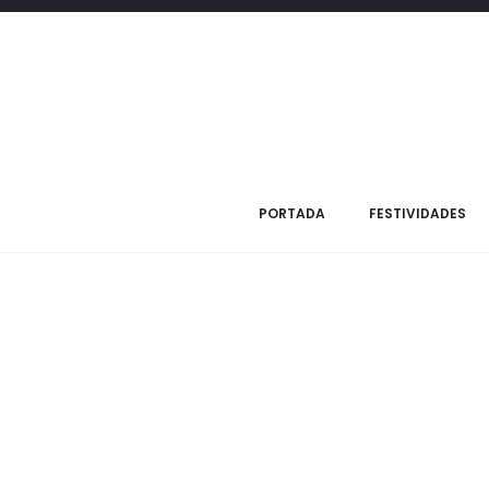
Inicio
Alef Bet
Lápiz Alef Bet
PORTADA
FESTIVIDADES