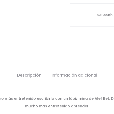
CATEGORÍA:
Descripción
Información adicional
ucho más entretenido escribirlo con un lápiz mina de Alef Bet.
mucho más entretenido aprender.