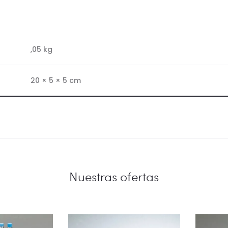
,05 kg
20 × 5 × 5 cm
Nuestras ofertas