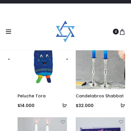
Filtrar
4 products
0
Peluche Tora
Candelabros Shabbat
Añadir
Añ
$
14.000
$
32.000
al
al
carrito
ca