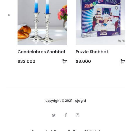
Candelabros Shabbat
Puzzle Shabbat
Añadir
Añ
$
32.000
$
8.000
al
al
carrito
ca
Copyright © 2021 Tujag.cl
T
F
I
w
a
n
i
c
s
t
e
t