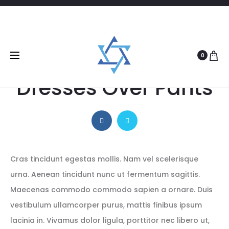
29/07/2016
MINIMALISM
How To Wear
0
Dresses Over Pants
Cras tincidunt egestas mollis. Nam vel scelerisque
urna. Aenean tincidunt nunc ut fermentum sagittis.
Maecenas commodo commodo sapien a ornare. Duis
vestibulum ullamcorper purus, mattis finibus ipsum
lacinia in. Vivamus dolor ligula, porttitor nec libero ut,