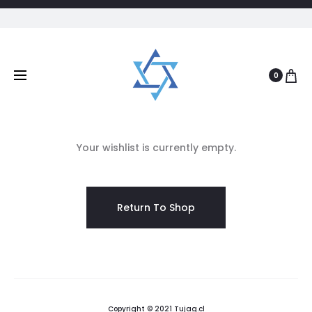
Carrito de Compras
Favoritos
Rastreo de 
0
0
0
W
Your wishlist is currently empty.
i
s
Return To Shop
h
l
i
Copyright © 2021 Tujag.cl