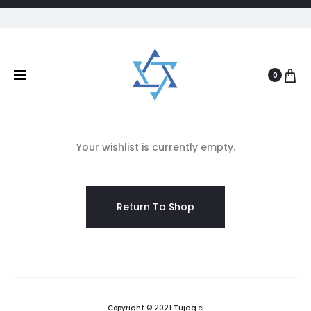
Carrito de Compras
Favoritos
Rastreo de 
0
0
0
W
Your wishlist is currently empty.
i
s
Return To Shop
h
l
i
Copyright © 2021 Tujag.cl