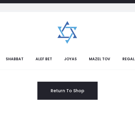
mpras
Favoritos
Rastreo de orden
0
0
SHABBAT
ALEF BET
JOYAS
MAZEL TOV
REGAL
Your wishlist is currently empty.
Return To Shop