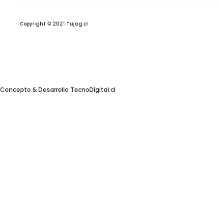
s
Copyright © 2021 Tujag.cl
t
Concepto & Desarrollo
TecnoDigital.cl