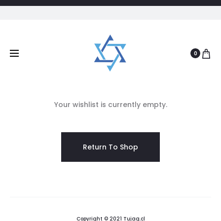
Carrito de Compras
Favoritos
Rastreo de 
0
0
0
W
Your wishlist is currently empty.
i
s
Return To Shop
h
l
i
Copyright © 2021 Tujag.cl